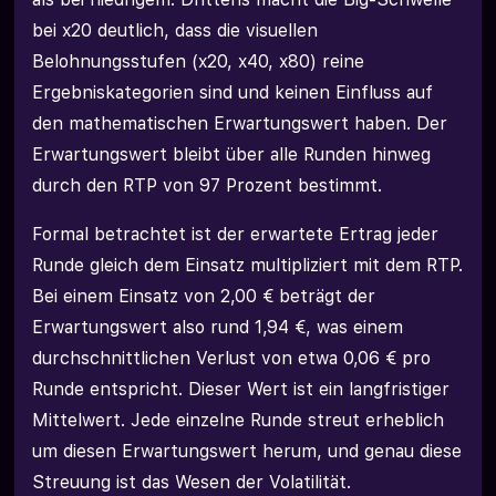
bei x20 deutlich, dass die visuellen
Belohnungsstufen (x20, x40, x80) reine
Ergebniskategorien sind und keinen Einfluss auf
den mathematischen Erwartungswert haben. Der
Erwartungswert bleibt über alle Runden hinweg
durch den RTP von 97 Prozent bestimmt.
Formal betrachtet ist der erwartete Ertrag jeder
Runde gleich dem Einsatz multipliziert mit dem RTP.
Bei einem Einsatz von 2,00 € beträgt der
Erwartungswert also rund 1,94 €, was einem
durchschnittlichen Verlust von etwa 0,06 € pro
Runde entspricht. Dieser Wert ist ein langfristiger
Mittelwert. Jede einzelne Runde streut erheblich
um diesen Erwartungswert herum, und genau diese
Streuung ist das Wesen der Volatilität.