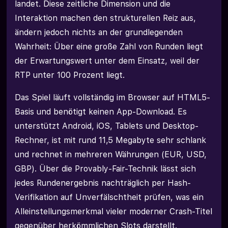
landet. Diese zeitliche Dimension und die
Interaktion machen den strukturellen Reiz aus,
ändern jedoch nichts an der grundlegenden
Wahrheit: Über eine große Zahl von Runden liegt
der Erwartungswert unter dem Einsatz, weil der
RTP unter 100 Prozent liegt.
Das Spiel läuft vollständig im Browser auf HTML5-
Basis und benötigt keinen App-Download. Es
unterstützt Android, iOS, Tablets und Desktop-
Rechner, ist mit rund 11,5 Megabyte sehr schlank
und rechnet in mehreren Währungen (EUR, USD,
GBP). Über die Provably-Fair-Technik lässt sich
jedes Rundenergebnis nachträglich per Hash-
Verifikation auf Unverfälschtheit prüfen, was ein
Alleinstellungsmerkmal vieler moderner Crash-Titel
gegenüber herkömmlichen Slots darstellt.