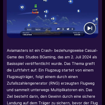
Aviamasters ist ein Crash- beziehungsweise Casual-
Game des Studios BGaming, das am 2. Juli 2024 als
Basisspiel veröffentlicht wurde. Das Thema greift
die Luftfahrt auf: Ein Flugzeug startet von einem
Flugzeugträger, folgt einem durch einen
Zufallszahlengenerator (RNG) erzeugten Flugweg
und sammelt unterwegs Multiplikatoren ein. Das
Ziel besteht darin, den Gewinn durch eine sichere
Landung auf dem Träger zu sichern, bevor der Flug