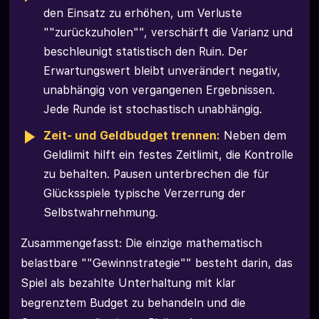
den Einsatz zu erhöhen, um Verluste
""zurückzuholen"", verschärft die Varianz und
beschleunigt statistisch den Ruin. Der
Erwartungswert bleibt unverändert negativ,
unabhängig von vergangenen Ergebnissen.
Jede Runde ist stochastisch unabhängig.
Zeit- und Geldbudget trennen:
Neben dem
Geldlimit hilft ein festes Zeitlimit, die Kontrolle
zu behalten. Pausen unterbrechen die für
Glücksspiele typische Verzerrung der
Selbstwahrnehmung.
Zusammengefasst: Die einzige mathematisch
belastbare ""Gewinnstrategie"" besteht darin, das
Spiel als bezahlte Unterhaltung mit klar
begrenztem Budget zu behandeln und die