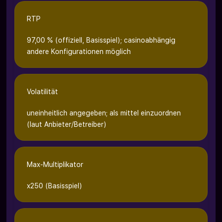
RTP
97,00 % (offiziell, Basisspiel); casinoabhängig
andere Konfigurationen möglich
Volatilität
uneinheitlich angegeben; als mittel einzuordnen
(laut Anbieter/Betreiber)
Max-Multiplikator
x250 (Basisspiel)