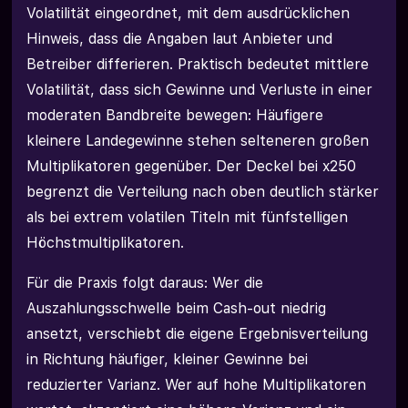
Volatilität eingeordnet, mit dem ausdrücklichen
Hinweis, dass die Angaben laut Anbieter und
Betreiber differieren. Praktisch bedeutet mittlere
Volatilität, dass sich Gewinne und Verluste in einer
moderaten Bandbreite bewegen: Häufigere
kleinere Landegewinne stehen selteneren großen
Multiplikatoren gegenüber. Der Deckel bei x250
begrenzt die Verteilung nach oben deutlich stärker
als bei extrem volatilen Titeln mit fünfstelligen
Höchstmultiplikatoren.
Für die Praxis folgt daraus: Wer die
Auszahlungsschwelle beim Cash-out niedrig
ansetzt, verschiebt die eigene Ergebnisverteilung
in Richtung häufiger, kleiner Gewinne bei
reduzierter Varianz. Wer auf hohe Multiplikatoren