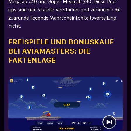
Mega ab x40 und Super Mega ab x80. Diese Pop-
ups sind rein visuelle Verstärker und verändern die
zugrunde liegende Wahrscheinlichkeitsverteilung
nicht.
FREISPIELE UND BONUSKAUF
BEI AVIAMASTERS: DIE
FAKTENLAGE