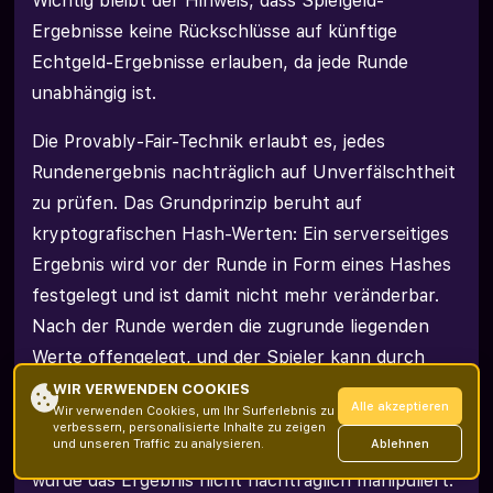
Wichtig bleibt der Hinweis, dass Spielgeld-
Ergebnisse keine Rückschlüsse auf künftige
Echtgeld-Ergebnisse erlauben, da jede Runde
unabhängig ist.
Die Provably-Fair-Technik erlaubt es, jedes
Rundenergebnis nachträglich auf Unverfälschtheit
zu prüfen. Das Grundprinzip beruht auf
kryptografischen Hash-Werten: Ein serverseitiges
Ergebnis wird vor der Runde in Form eines Hashes
festgelegt und ist damit nicht mehr veränderbar.
Nach der Runde werden die zugrunde liegenden
Werte offengelegt, und der Spieler kann durch
erneutes Bilden des Hashes prüfen, ob das
WIR VERWENDEN COOKIES
Alle akzeptieren
Wir verwenden Cookies, um Ihr Surferlebnis zu
angezeigte Ergebnis mit dem vorab festgelegten
verbessern, personalisierte Inhalte zu zeigen
Ablehnen
und unseren Traffic zu analysieren.
übereinstimmt. Stimmen die Hashes überein,
wurde das Ergebnis nicht nachträglich manipuliert.